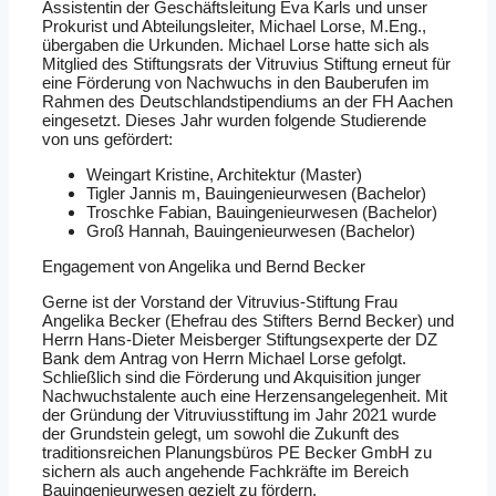
Assistentin der Geschäftsleitung Eva Karls und unser
Prokurist und Abteilungsleiter, Michael Lorse, M.Eng.,
übergaben die Urkunden. Michael Lorse hatte sich als
Mitglied des Stiftungsrats der Vitruvius Stiftung erneut für
eine Förderung von Nachwuchs in den Bauberufen im
Rahmen des Deutschlandstipendiums an der FH Aachen
eingesetzt. Dieses Jahr wurden folgende Studierende
von uns gefördert:
Weingart Kristine, Architektur (Master)
Tigler Jannis m, Bauingenieurwesen (Bachelor)
Troschke Fabian, Bauingenieurwesen (Bachelor)
Groß Hannah, Bauingenieurwesen (Bachelor)
Engagement von Angelika und Bernd Becker
Gerne ist der Vorstand der Vitruvius-Stiftung Frau
Angelika Becker (Ehefrau des Stifters Bernd Becker) und
Herrn Hans-Dieter Meisberger Stiftungsexperte der DZ
Bank dem Antrag von Herrn Michael Lorse gefolgt.
Schließlich sind die Förderung und Akquisition junger
Nachwuchstalente auch eine Herzensangelegenheit. Mit
der Gründung der Vitruviusstiftung im Jahr 2021 wurde
der Grundstein gelegt, um sowohl die Zukunft des
traditionsreichen Planungsbüros PE Becker GmbH zu
sichern als auch angehende Fachkräfte im Bereich
Bauingenieurwesen gezielt zu fördern.